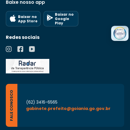
Baixe nosso app
Baixar no
Baixar no
Google
App Store
Play
Redes sociais
FALE CONOSCO
(62) 3416-6565
gabinete.prefeito@goiania.go.gov.br