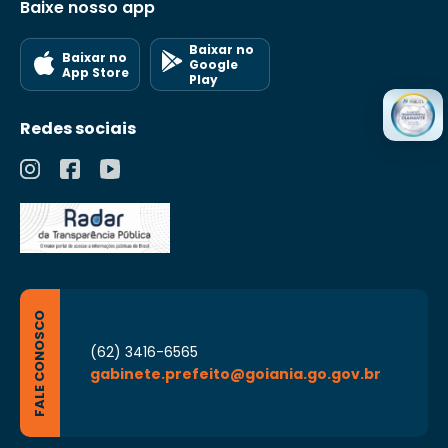
Baixe nosso app
Baixar no
Baixar no
Google
App Store
Play
Redes sociais
FALE CONOSCO
(62) 3416-6565
gabinete.prefeito@goiania.go.gov.br