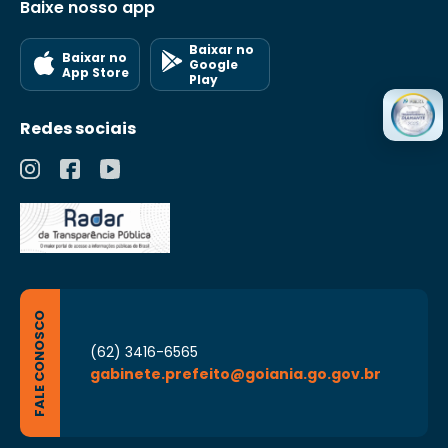
Baixe nosso app
Baixar no
Baixar no
Google
App Store
Play
Redes sociais
FALE CONOSCO
(62) 3416-6565
gabinete.prefeito@goiania.go.gov.br