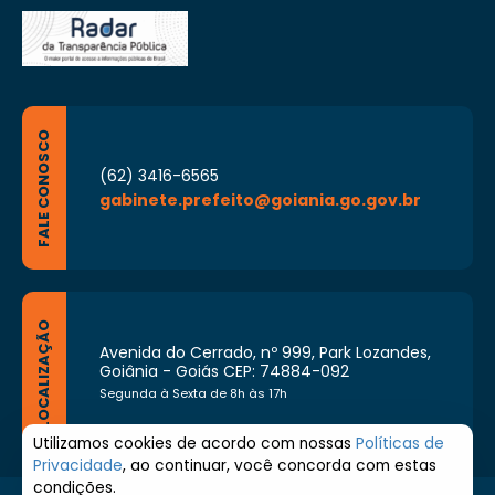
FALE CONOSCO
(62) 3416-6565
gabinete.prefeito@goiania.go.gov.br
LOCALIZAÇÃO
Avenida do Cerrado, nº 999, Park Lozandes,
Goiânia - Goiás CEP: 74884-092
Segunda à Sexta de 8h às 17h
Utilizamos cookies de acordo com nossas
Políticas de
Privacidade
, ao continuar, você concorda com estas
condições.