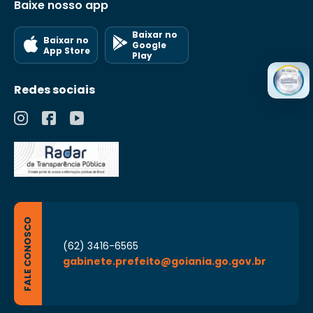
Baixe nosso app
Baixar no
Baixar no
Google
App Store
Play
Redes sociais
FALE CONOSCO
(62) 3416-6565
gabinete.prefeito@goiania.go.gov.br