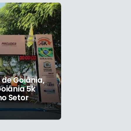
 de Goiânia,
Goiânia 5k
no Setor