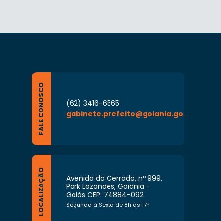
FALE CONOSCO
(62) 3416-6565
gabinete.prefeito@goiania.go.gov.br
LOCALIZAÇÃO
Avenida do Cerrado, nº 999,
Park Lozandes, Goiânia -
Goiás CEP: 74884-092
Segunda à Sexta de 8h às 17h