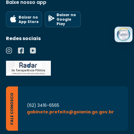
Baixe nosso app
Baixar no
Baixar no
Google
App Store
Play
Redes sociais
FALE CONOSCO
(62) 3416-6565
gabinete.prefeito@goiania.go.gov.br