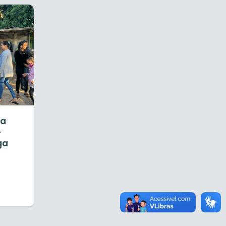
ia
-
ga