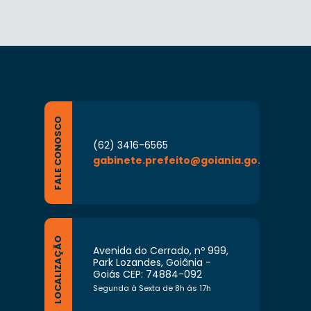
FALE CONOSCO
(62) 3416-6565
gabinete.prefeito@goiania.go.gov.br
LOCALIZAÇÃO
Avenida do Cerrado, nº 999,
Park Lozandes, Goiânia -
Goiás CEP: 74884-092
Segunda à Sexta de 8h às 17h