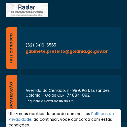
FALE CONOSCO
(62) 3416-6565
gabinete.prefeito@goiania.go.gov.br
LOCALIZAÇÃO
Avenida do Cerrado, nº 999, Park Lozandes,
Goiânia - Goiás CEP: 74884-092
Segunda à Sexta de 8h às 17h
Utilizamos cookies de acordo com nossas
Políticas de
Privacidade
, ao continuar, você concorda com estas
condições.