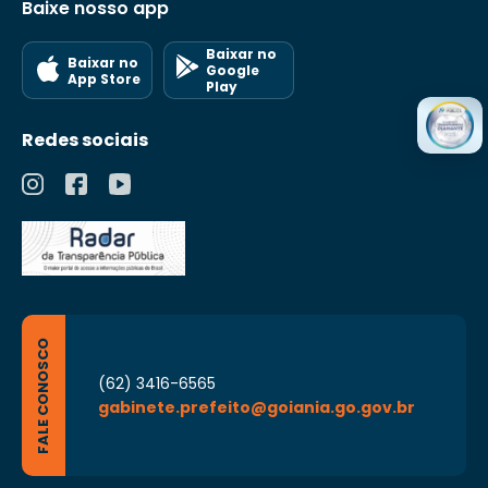
Baixe nosso app
Baixar no
Baixar no
Google
App Store
Play
Redes sociais
FALE CONOSCO
(62) 3416-6565
gabinete.prefeito@goiania.go.gov.br