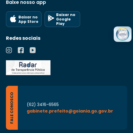
Baixe nosso app
Baixar no
Baixar no
Google
App Store
Play
Redes sociais
FALE CONOSCO
(62) 3416-6565
gabinete.prefeito@goiania.go.gov.br