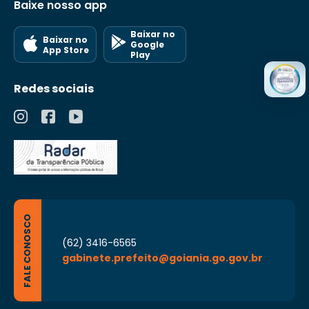
Baixe nosso app
Baixar no
Baixar no
Google
App Store
Play
Redes sociais
FALE CONOSCO
(62) 3416-6565
gabinete.prefeito@goiania.go.gov.br