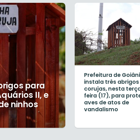
Prefeitura de Goiân
instala três abrigos
abrigos para
corujas, nesta terç
quários II, e
feira (17), para pro
de ninhos
aves de atos de
vandalismo