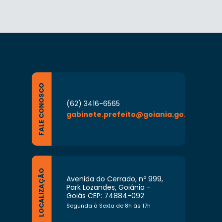
FALE CONOSCO
(62) 3416-6565
gabinete.prefeito@goiania.go.gov.br
LOCALIZAÇÃO
Avenida do Cerrado, nº 999,
Park Lozandes, Goiânia -
Goiás CEP: 74884-092
Segunda à Sexta de 8h às 17h