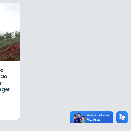
ia
 de
a-
teger