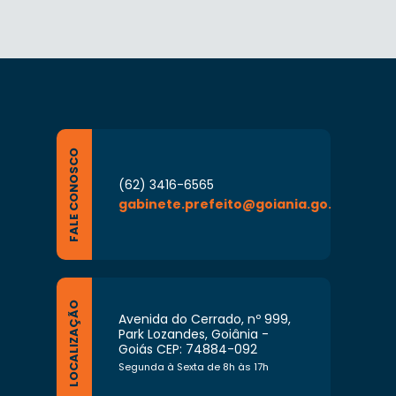
FALE CONOSCO
(62) 3416-6565
gabinete.prefeito@goiania.go.gov.br
LOCALIZAÇÃO
Avenida do Cerrado, nº 999,
Park Lozandes, Goiânia -
Goiás CEP: 74884-092
Segunda à Sexta de 8h às 17h