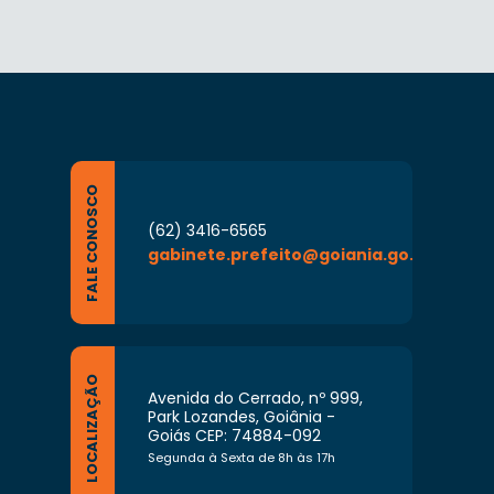
FALE CONOSCO
(62) 3416-6565
gabinete.prefeito@goiania.go.gov.br
LOCALIZAÇÃO
Avenida do Cerrado, nº 999,
Park Lozandes, Goiânia -
Goiás CEP: 74884-092
Segunda à Sexta de 8h às 17h