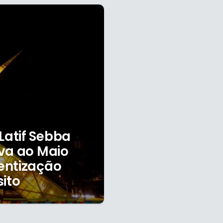
atif Sebba
va ao Maio
entização
sito