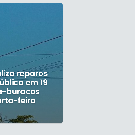
aliza reparos
ública em 19
pa-buracos
rta-feira