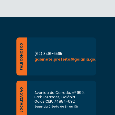
FALE CONOSCO
(62) 3416-6565
gabinete.prefeito@goiania.go.gov.br
LOCALIZAÇÃO
Avenida do Cerrado, nº 999,
Park Lozandes, Goiânia -
Goiás CEP: 74884-092
Segunda à Sexta de 8h às 17h