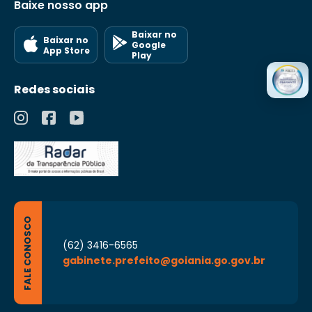
Baixe nosso app
Baixar no
Baixar no
Google
App Store
Play
Redes sociais
FALE CONOSCO
(62) 3416-6565
gabinete.prefeito@goiania.go.gov.br