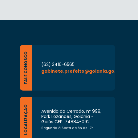
FALE CONOSCO
(62) 3416-6565
gabinete.prefeito@goiania.go.gov.br
LOCALIZAÇÃO
Avenida do Cerrado, nº 999,
Park Lozandes, Goiânia -
Goiás CEP: 74884-092
Segunda à Sexta de 8h às 17h