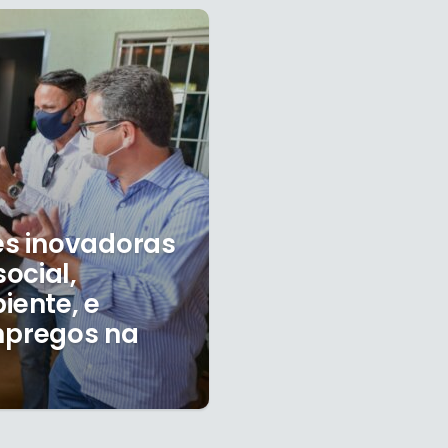
ões inovadoras
ocial,
ente, e
mpregos na