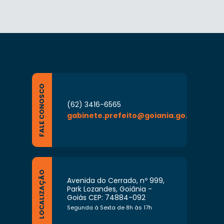
FALE CONOSCO
(62) 3416-6565
gabinete.prefeito@goiania.go.gov.br
LOCALIZAÇÃO
Avenida do Cerrado, nº 999,
Park Lozandes, Goiânia -
Goiás CEP: 74884-092
Segunda à Sexta de 8h às 17h