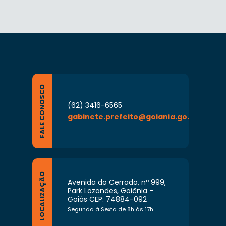
FALE CONOSCO
(62) 3416-6565
gabinete.prefeito@goiania.go.gov.br
LOCALIZAÇÃO
Avenida do Cerrado, nº 999,
Park Lozandes, Goiânia -
Goiás CEP: 74884-092
Segunda à Sexta de 8h às 17h