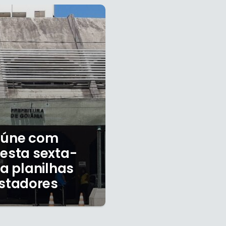
reúne com
nesta sexta-
ta planilhas
stadores