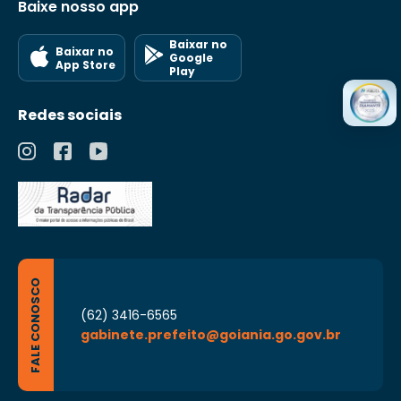
Baixe nosso app
Baixar no
Baixar no
Google
App Store
Play
Redes sociais
FALE CONOSCO
(62) 3416-6565
gabinete.prefeito@goiania.go.gov.br