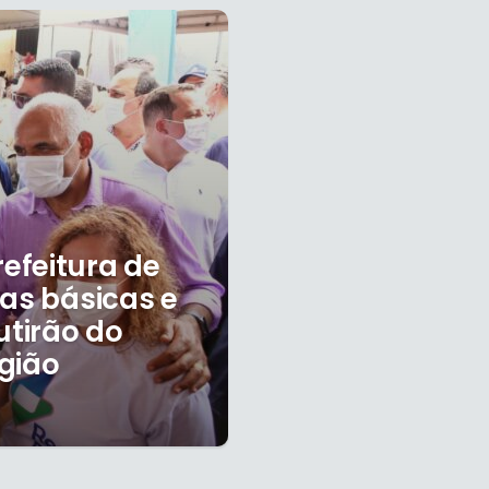
efeitura de
tas básicas e
utirão do
gião