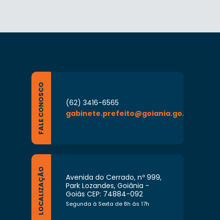
FALE CONOSCO
(62) 3416-6565
gabinete.prefeito@goiania.go.gov.br
LOCALIZAÇÃO
Avenida do Cerrado, nº 999,
Park Lozandes, Goiânia -
Goiás CEP: 74884-092
Segunda à Sexta de 8h às 17h