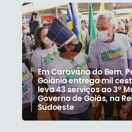
Em Caravana do Bem, Pr
Goiânia entrega mil ces
leva 43 serviços ao 3º M
Governo de Goiás, na Re
Sudoeste