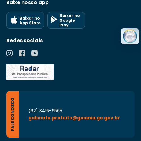
Baixe nosso app
Baixar no
Baixar no
Google
App Store
Play
Redes sociais
FALE CONOSCO
(62) 3416-6565
gabinete.prefeito@goiania.go.gov.br