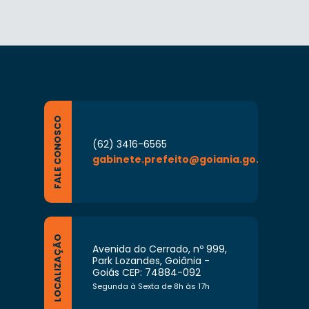
FALE CONOSCO
(62) 3416-6565
gabinete.prefeito@goiania.go.gov.br
LOCALIZAÇÃO
Avenida do Cerrado, nº 999,
Park Lozandes, Goiânia -
Goiás CEP: 74884-092
Segunda à Sexta de 8h às 17h