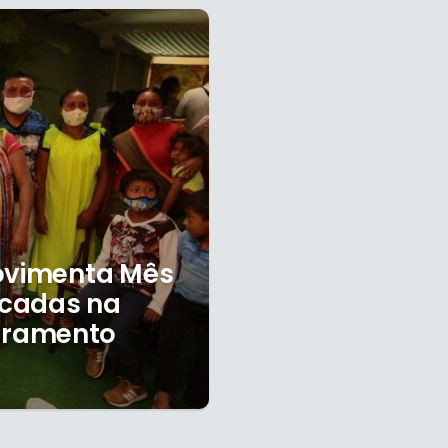
movimenta Mês
ocadas na
eramento