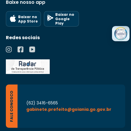
Baixe nosso app
Baixar no
Baixar no
Google
App Store
Play
Redes sociais
FALE CONOSCO
(62) 3416-6565
gabinete.prefeito@goiania.go.gov.br