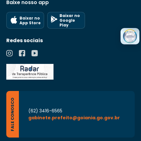
Baixe nosso app
Baixar no
Baixar no
Google
App Store
Play
Redes sociais
FALE CONOSCO
(62) 3416-6565
gabinete.prefeito@goiania.go.gov.br