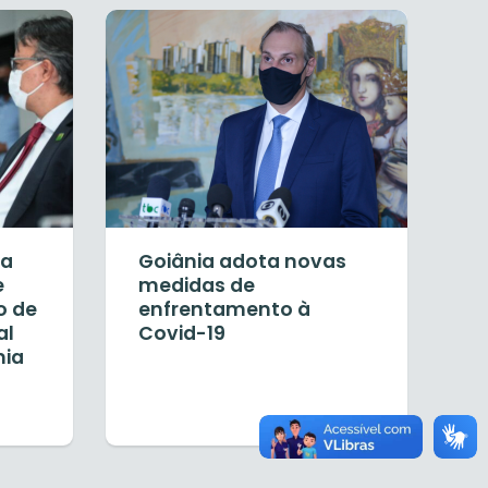
ia
Goiânia adota novas
e
medidas de
o de
enfrentamento à
al
Covid-19
mia