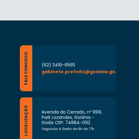
FALE CONOSCO
(62) 3416-6565
gabinete.prefeito@goiania.go.gov.br
LOCALIZAÇÃO
Avenida do Cerrado, nº 999,
Park Lozandes, Goiânia -
Goiás CEP: 74884-092
Segunda à Sexta de 8h às 17h