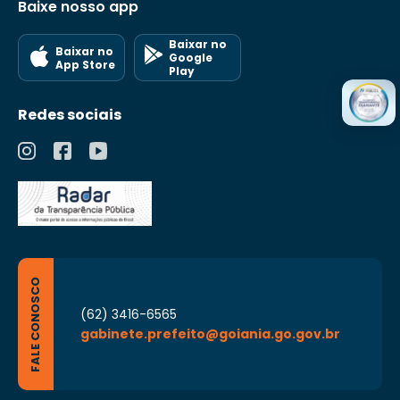
Baixe nosso app
Baixar no
Baixar no
Google
App Store
Play
Redes sociais
FALE CONOSCO
(62) 3416-6565
gabinete.prefeito@goiania.go.gov.br