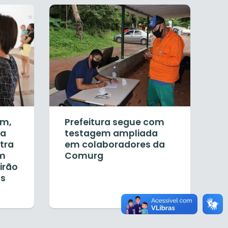
em,
Prefeitura segue com
ia
testagem ampliada
tra
em colaboradores da
em
Comurg
irão
ás