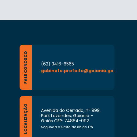
FALE CONOSCO
(62) 3416-6565
gabinete.prefeito@goiania.go.gov.br
LOCALIZAÇÃO
Avenida do Cerrado, nº 999,
Park Lozandes, Goiânia -
Goiás CEP: 74884-092
Segunda à Sexta de 8h às 17h