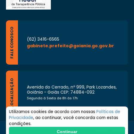
FALE CONOSCO
(62) 3416-6565
gabinete.prefeito@goiania.go.gov.br
LOCALIZAÇÃO
Avenida do Cerrado, nº 999, Park Lozandes,
Goiânia - Goiás CEP: 74884-092
Segunda à Sexta de 8h às 17h
Utilizamos cookies de acordo com nossas
Políticas de
Privacidade
, ao continuar, você concorda com estas
condições.
© 2026 Prefeitura de Goiânia. Todos os direitos
Continuar