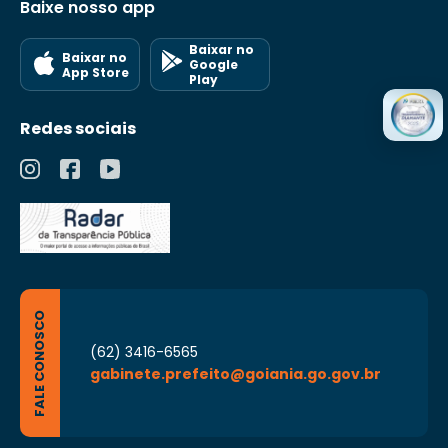
Baixe nosso app
Baixar no
Baixar no
Google
App Store
Play
Redes sociais
FALE CONOSCO
(62) 3416-6565
gabinete.prefeito@goiania.go.gov.br