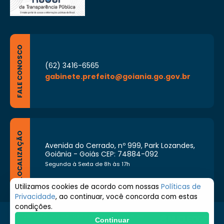
FALE CONOSCO
(62) 3416-6565
gabinete.prefeito@goiania.go.gov.br
LOCALIZAÇÃO
Avenida do Cerrado, nº 999, Park Lozandes,
Goiânia - Goiás CEP: 74884-092
Segunda à Sexta de 8h às 17h
Utilizamos cookies de acordo com nossas
Políticas de
Privacidade
, ao continuar, você concorda com estas
condições.
© 2026 Prefeitura de Goiânia. Todos os direitos
Continuar