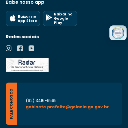
Baixe nosso app
Baixar no
Baixar no
Google
App Store
Play
Redes sociais
FALE CONOSCO
(62) 3416-6565
gabinete.prefeito@goiania.go.gov.br