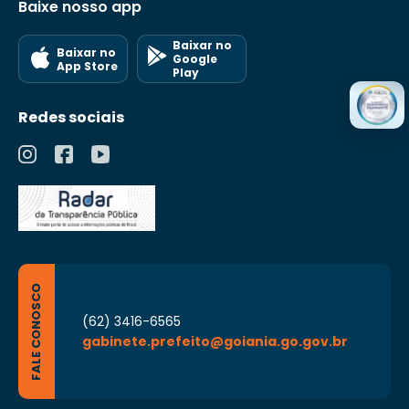
Baixe nosso app
Baixar no
Baixar no
Google
App Store
Play
Redes sociais
FALE CONOSCO
(62) 3416-6565
gabinete.prefeito@goiania.go.gov.br