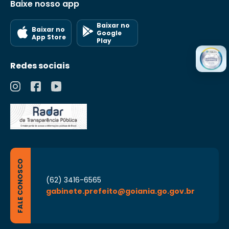
Baixe nosso app
Baixar no
Baixar no
Google
App Store
Play
Redes sociais
FALE CONOSCO
(62) 3416-6565
gabinete.prefeito@goiania.go.gov.br