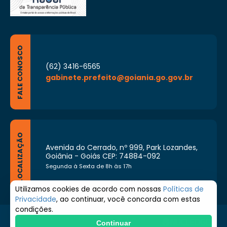
FALE CONOSCO
(62) 3416-6565
gabinete.prefeito@goiania.go.gov.br
LOCALIZAÇÃO
Avenida do Cerrado, nº 999, Park Lozandes,
Goiânia - Goiás CEP: 74884-092
Segunda à Sexta de 8h às 17h
Utilizamos cookies de acordo com nossas
Políticas de
Privacidade
, ao continuar, você concorda com estas
condições.
© 2026 Prefeitura de Goiânia. Todos os direitos
Continuar