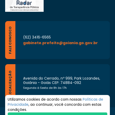
FALE CONOSCO
(62) 3416-6565
gabinete.prefeito@goiania.go.gov.br
LOCALIZAÇÃO
Avenida do Cerrado, nº 999, Park Lozandes,
Goiânia - Goiás CEP: 74884-092
Segunda à Sexta de 8h às 17h
Utilizamos cookies de acordo com nossas
Políticas de
Privacidade
, ao continuar, você concorda com estas
condições.
© 2026 Prefeitura de Goiânia. Todos os direitos