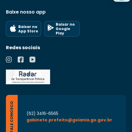
Baixe nosso app
Baixar no
Baixar no
Google
App Store
Play
Redes sociais
FALE CONOSCO
(62) 3416-6565
gabinete.prefeito@goiania.go.gov.br