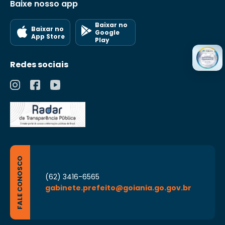
Baixe nosso app
Baixar no
Baixar no
Google
App Store
Play
Redes sociais
FALE CONOSCO
(62) 3416-6565
gabinete.prefeito@goiania.go.gov.br