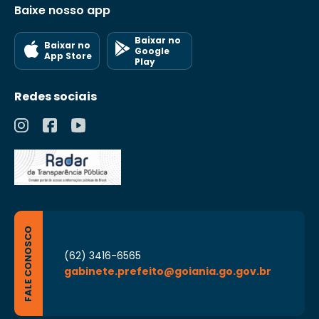
Baixe nosso app
Baixar no
Baixar no
Google
App Store
Play
Redes sociais
FALE CONOSCO
(62) 3416-6565
gabinete.prefeito@goiania.go.gov.br