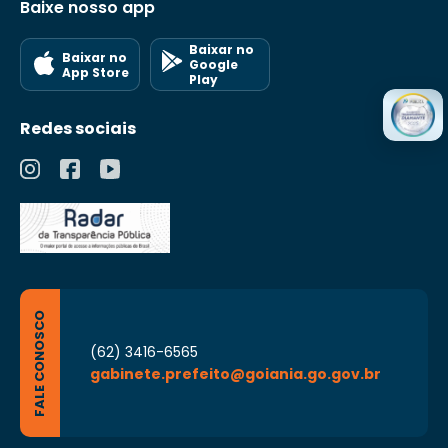
Baixe nosso app
Baixar no
Baixar no
Google
App Store
Play
Redes sociais
FALE CONOSCO
(62) 3416-6565
gabinete.prefeito@goiania.go.gov.br