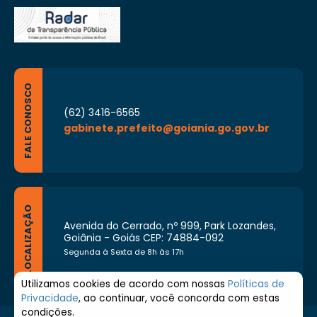
FALE CONOSCO
(62) 3416-6565
gabinete.prefeito@goiania.go.gov.br
LOCALIZAÇÃO
Avenida do Cerrado, nº 999, Park Lozandes,
Goiânia - Goiás CEP: 74884-092
Segunda à Sexta de 8h às 17h
Utilizamos cookies de acordo com nossas
Políticas de
Privacidade
, ao continuar, você concorda com estas
condições.