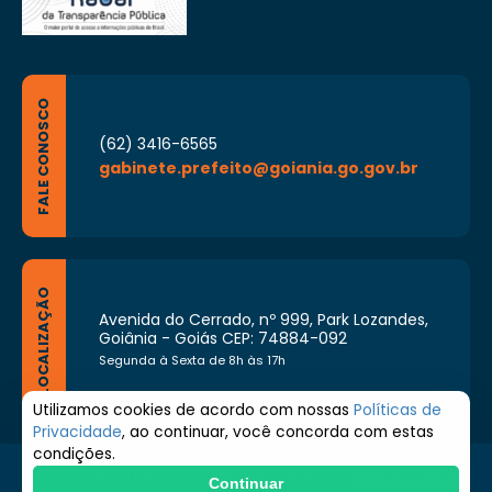
FALE CONOSCO
(62) 3416-6565
gabinete.prefeito@goiania.go.gov.br
LOCALIZAÇÃO
Avenida do Cerrado, nº 999, Park Lozandes,
Goiânia - Goiás CEP: 74884-092
Segunda à Sexta de 8h às 17h
Utilizamos cookies de acordo com nossas
Políticas de
Privacidade
, ao continuar, você concorda com estas
condições.
© 2026 Prefeitura de Goiânia. Todos os direitos
Continuar