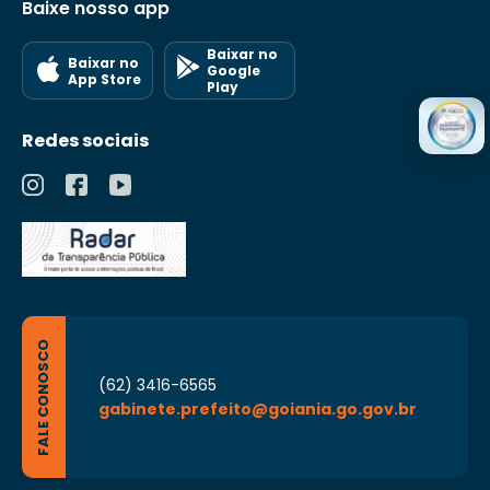
Baixe nosso app
Baixar no
Baixar no
Google
App Store
Play
Redes sociais
FALE CONOSCO
(62) 3416-6565
gabinete.prefeito@goiania.go.gov.br