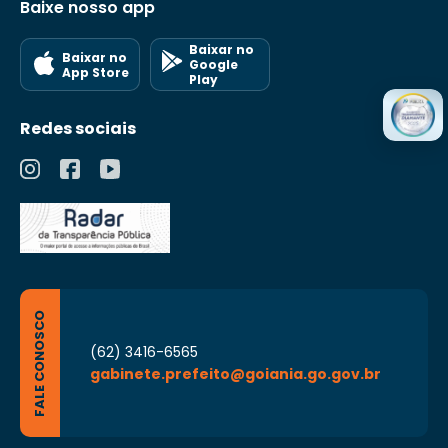
Baixe nosso app
Baixar no
Baixar no
Google
App Store
Play
Redes sociais
FALE CONOSCO
(62) 3416-6565
gabinete.prefeito@goiania.go.gov.br