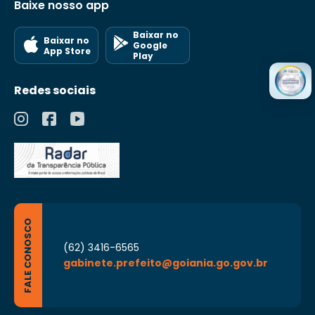
Baixe nosso app
Baixar no
Baixar no
Google
App Store
Play
Redes sociais
FALE CONOSCO
(62) 3416-6565
gabinete.prefeito@goiania.go.gov.br