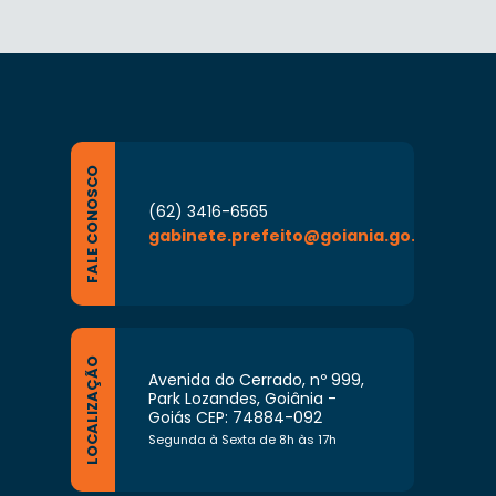
FALE CONOSCO
(62) 3416-6565
gabinete.prefeito@goiania.go.gov.br
LOCALIZAÇÃO
Avenida do Cerrado, nº 999,
Park Lozandes, Goiânia -
Goiás CEP: 74884-092
Segunda à Sexta de 8h às 17h