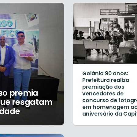
Goiânia 90 anos:
Prefeitura realiza
premiação dos
so premia
vencedores de
 que resgatam
concurso de fotogr
em homenagem a
idade
aniversário da Capi