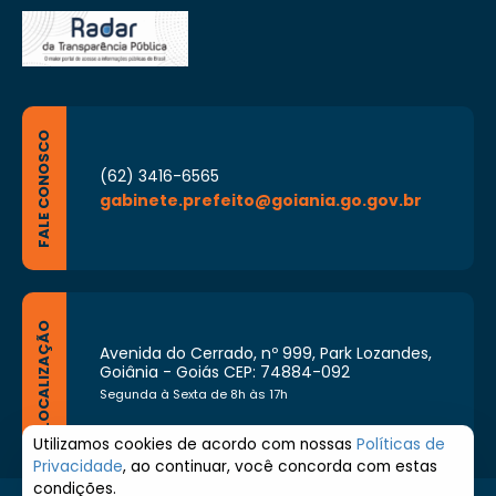
FALE CONOSCO
(62) 3416-6565
gabinete.prefeito@goiania.go.gov.br
LOCALIZAÇÃO
Avenida do Cerrado, nº 999, Park Lozandes,
Goiânia - Goiás CEP: 74884-092
Segunda à Sexta de 8h às 17h
Utilizamos cookies de acordo com nossas
Políticas de
Privacidade
, ao continuar, você concorda com estas
condições.