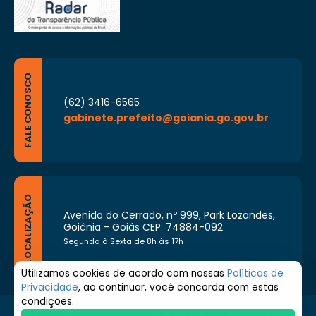
FALE CONOSCO
(62) 3416-6565
gabinete.prefeito@goiania.go.gov.br
LOCALIZAÇÃO
Avenida do Cerrado, nº 999, Park Lozandes,
Goiânia - Goiás CEP: 74884-092
Segunda à Sexta de 8h às 17h
Utilizamos cookies de acordo com nossas
Políticas de
Privacidade
, ao continuar, você concorda com estas
condições.
© 2026 Prefeitura de Goiânia. Todos os direitos