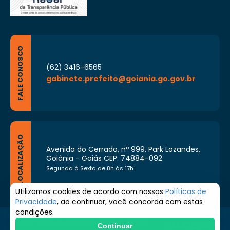
FALE CONOSCO
(62) 3416-6565
gabinete.prefeito@goiania.go.gov.br
LOCALIZAÇÃO
Avenida do Cerrado, nº 999, Park Lozandes,
Goiânia - Goiás CEP: 74884-092
Segunda à Sexta de 8h às 17h
Utilizamos cookies de acordo com nossas
Políticas de
Privacidade
, ao continuar, você concorda com estas
condições.
© 2026 Prefeitura de Goiânia. Todos os direitos
Continuar